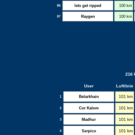
lets get ripped
100 km
86
Raygen
100 km
87
216 
User
Luftlinie
Belarkhain
101 km
1
Cor Kalom
101 km
2
Madhur
101 km
3
Serpico
101 km
4