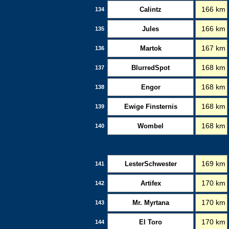
Calintz
166 km
134
Jules
166 km
135
Martok
167 km
136
BlurredSpot
168 km
137
Engor
168 km
138
Ewige Finsternis
168 km
139
Wombel
168 km
140
LesterSchwester
169 km
141
Artifex
170 km
142
Mr. Myrtana
170 km
143
El Toro
170 km
144