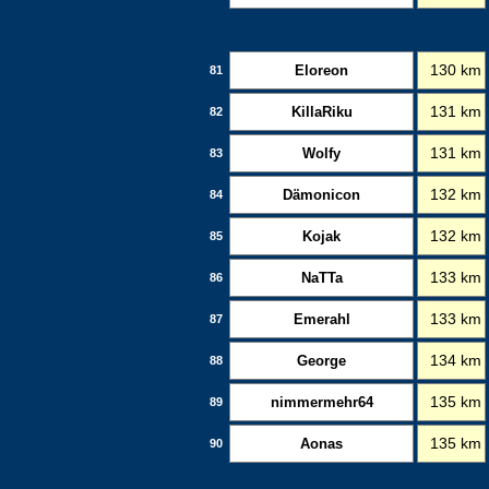
Eloreon
130 km
81
KillaRiku
131 km
82
Wolfy
131 km
83
Dämonicon
132 km
84
Kojak
132 km
85
NaTTa
133 km
86
Emerahl
133 km
87
George
134 km
88
nimmermehr64
135 km
89
Aonas
135 km
90