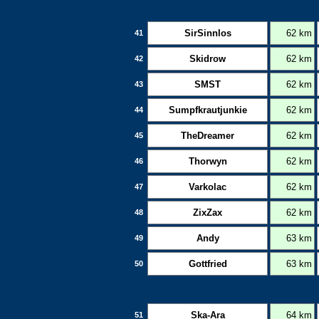
SirSinnlos
62 km
41
Skidrow
62 km
42
SMST
62 km
43
Sumpfkrautjunkie
62 km
44
TheDreamer
62 km
45
Thorwyn
62 km
46
Varkolac
62 km
47
ZixZax
62 km
48
Andy
63 km
49
Gottfried
63 km
50
Ska-Ara
64 km
51