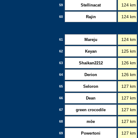
Stellinacat
124 km
59
Rajin
124 km
60
Mareju
124 km
61
Keyan
125 km
62
Shaikan2212
126 km
63
Derion
126 km
64
Seloron
127 km
65
Dean
127 km
66
green crocodile
127 km
67
möe
127 km
68
Powertoni
127 km
69