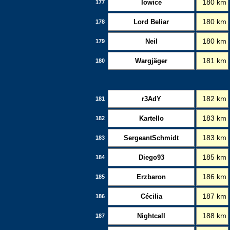
Iowice
180 km
177
Lord Beliar
180 km
178
Neil
180 km
179
Wargjäger
181 km
180
r3AdY
182 km
181
Kartello
183 km
182
SergeantSchmidt
183 km
183
Diego93
185 km
184
Erzbaron
186 km
185
Cécilia
187 km
186
Nightcall
188 km
187