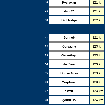
Pydrokan
121 km
48
dani07
121 km
49
BigFRidge
122 km
50
Bonne6
122 km
51
Corvayne
123 km
52
VixenAtopa
123 km
53
devZero
123 km
54
Dorian Gray
123 km
55
Morphium
123 km
56
Sweil
123 km
57
gorn0815
124 km
58