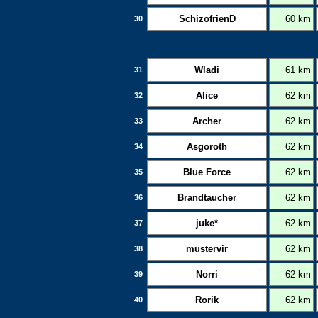
SchizofrienD
60 km
30
Wladi
61 km
31
Alice
62 km
32
Archer
62 km
33
Asgoroth
62 km
34
Blue Force
62 km
35
Brandtaucher
62 km
36
juke*
62 km
37
mustervir
62 km
38
Norri
62 km
39
Rorik
62 km
40