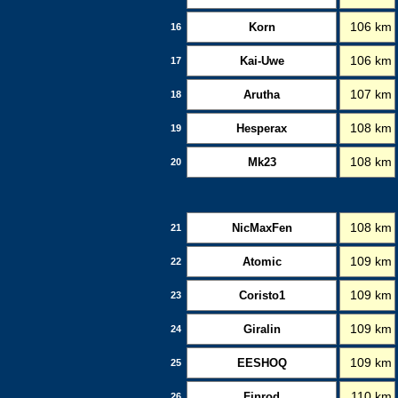
Korn
106 km
16
Kai-Uwe
106 km
17
Arutha
107 km
18
Hesperax
108 km
19
Mk23
108 km
20
NicMaxFen
108 km
21
Atomic
109 km
22
Coristo1
109 km
23
Giralin
109 km
24
EESHOQ
109 km
25
Finrod
110 km
26