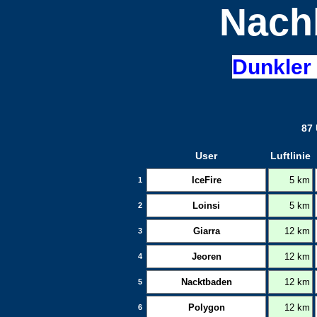
Nach
Dunkler 
87 
User
Luftlinie
IceFire
5 km
1
Loinsi
5 km
2
Giarra
12 km
3
Jeoren
12 km
4
Nacktbaden
12 km
5
Polygon
12 km
6