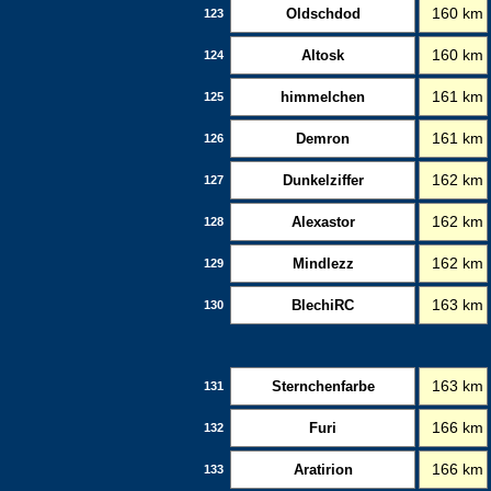
Oldschdod
160 km
123
Altosk
160 km
124
himmelchen
161 km
125
Demron
161 km
126
Dunkelziffer
162 km
127
Alexastor
162 km
128
Mindlezz
162 km
129
BlechiRC
163 km
130
Sternchenfarbe
163 km
131
Furi
166 km
132
Aratirion
166 km
133