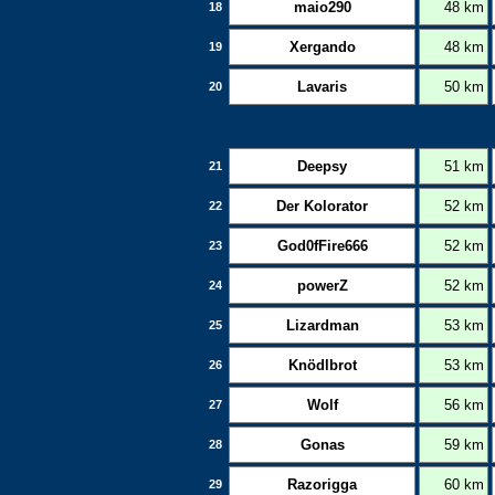
maio290
48 km
18
Xergando
48 km
19
Lavaris
50 km
20
Deepsy
51 km
21
Der Kolorator
52 km
22
God0fFire666
52 km
23
powerZ
52 km
24
Lizardman
53 km
25
Knödlbrot
53 km
26
Wolf
56 km
27
Gonas
59 km
28
Razorigga
60 km
29