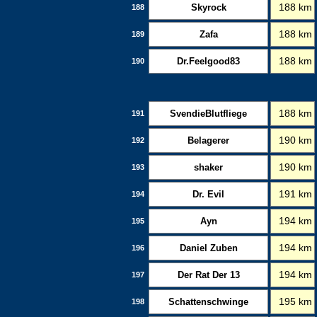
Skyrock
188 km
188
Zafa
188 km
189
Dr.Feelgood83
188 km
190
SvendieBlutfliege
188 km
191
Belagerer
190 km
192
shaker
190 km
193
Dr. Evil
191 km
194
Ayn
194 km
195
Daniel Zuben
194 km
196
Der Rat Der 13
194 km
197
Schattenschwinge
195 km
198