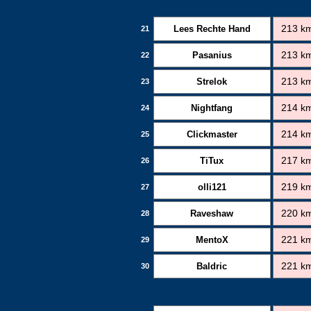
Lees Rechte Hand
213 k
21
Pasanius
213 k
22
Strelok
213 k
23
Nightfang
214 k
24
Clickmaster
214 k
25
TiTux
217 k
26
olli121
219 k
27
Raveshaw
220 k
28
MentoX
221 k
29
Baldric
221 k
30