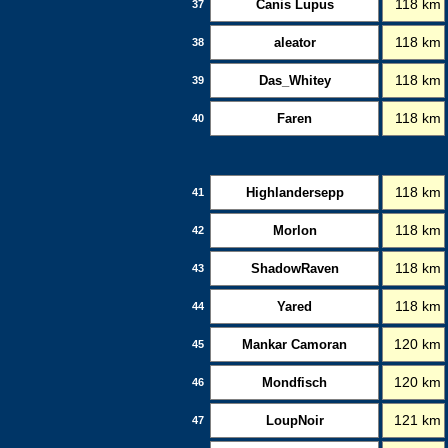
Canis Lupus
118 km
37
aleator
118 km
38
Das_Whitey
118 km
39
Faren
118 km
40
Highlandersepp
118 km
41
Morlon
118 km
42
ShadowRaven
118 km
43
Yared
118 km
44
Mankar Camoran
120 km
45
Mondfisch
120 km
46
LoupNoir
121 km
47