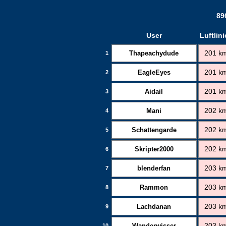
89
User
Luftlini
Thapeachydude
201 k
1
EagleEyes
201 k
2
Aidail
201 k
3
Mani
202 k
4
Schattengarde
202 k
5
Skripter2000
202 k
6
blenderfan
203 k
7
Rammon
203 k
8
Lachdanan
203 k
9
Wanderwisser
203 k
10