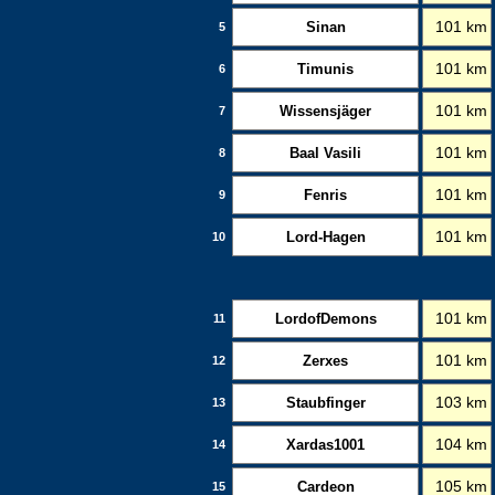
Sinan
101 km
5
Timunis
101 km
6
Wissensjäger
101 km
7
Baal Vasili
101 km
8
Fenris
101 km
9
Lord-Hagen
101 km
10
LordofDemons
101 km
11
Zerxes
101 km
12
Staubfinger
103 km
13
Xardas1001
104 km
14
Cardeon
105 km
15