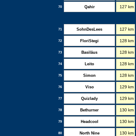
Qahir
127 km
70
SohnDesLees
127 km
71
FloriStegi
128 km
72
Basiläus
128 km
73
Leito
128 km
74
Simon
128 km
75
Viso
129 km
76
Quizlady
129 km
77
Bethurner
130 km
78
Headcool
130 km
79
North Nine
130 km
80