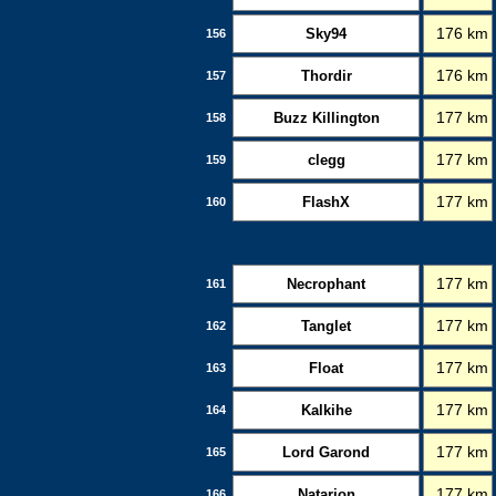
Sky94
176 km
156
Thordir
176 km
157
Buzz Killington
177 km
158
clegg
177 km
159
FlashX
177 km
160
Necrophant
177 km
161
Tanglet
177 km
162
Float
177 km
163
Kalkihe
177 km
164
Lord Garond
177 km
165
Natarion
177 km
166