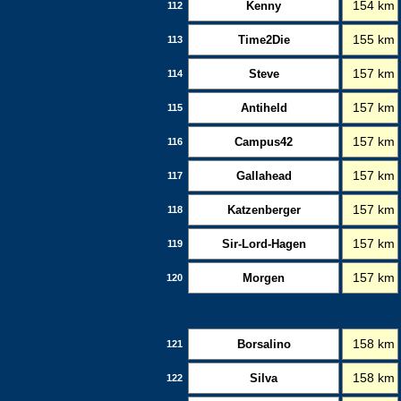
Kenny
154 km
112
Time2Die
155 km
113
Steve
157 km
114
Antiheld
157 km
115
Campus42
157 km
116
Gallahead
157 km
117
Katzenberger
157 km
118
Sir-Lord-Hagen
157 km
119
Morgen
157 km
120
Borsalino
158 km
121
Silva
158 km
122