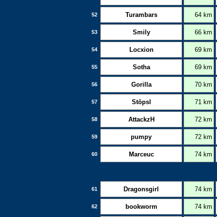
Turambars
64 km
52
Smily
66 km
53
Locxion
69 km
54
Sotha
69 km
55
Gorilla
70 km
56
Stöpsl
71 km
57
AttackzH
72 km
58
pumpy
72 km
59
Marceuc
74 km
60
Dragonsgirl
74 km
61
bookworm
74 km
62