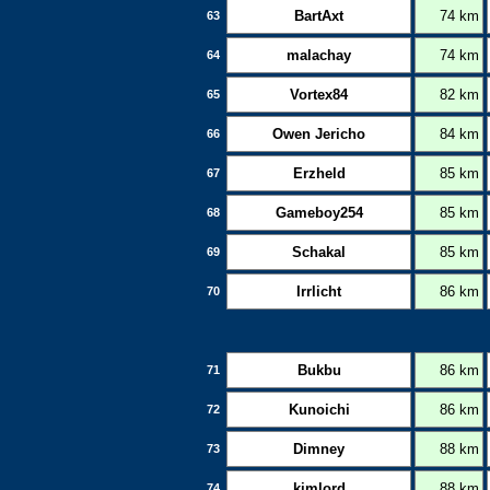
BartAxt
74 km
63
malachay
74 km
64
Vortex84
82 km
65
Owen Jericho
84 km
66
Erzheld
85 km
67
Gameboy254
85 km
68
Schakal
85 km
69
Irrlicht
86 km
70
Bukbu
86 km
71
Kunoichi
86 km
72
Dimney
88 km
73
kimlord
88 km
74