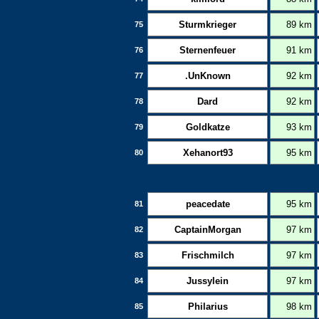
Sturmkrieger
89 km
75
Sternenfeuer
91 km
76
.UnKnown
92 km
77
Dard
92 km
78
Goldkatze
93 km
79
Xehanort93
95 km
80
peacedate
95 km
81
CaptainMorgan
97 km
82
Frischmilch
97 km
83
Jussylein
97 km
84
Philarius
98 km
85