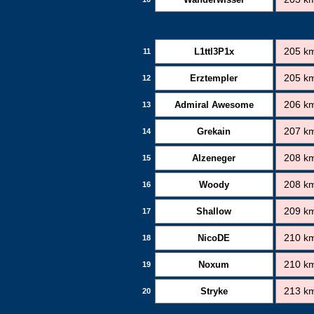
L1ttl3P1x
205 k
11
Erztempler
205 k
12
Admiral Awesome
206 k
13
Grekain
207 k
14
Alzeneger
208 k
15
Woody
208 k
16
Shallow
209 k
17
NicoDE
210 k
18
Noxum
210 k
19
Stryke
213 k
20