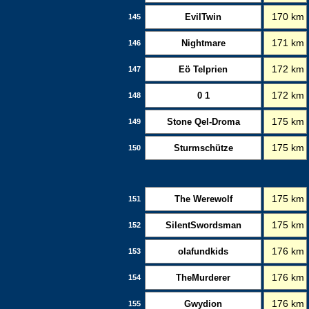
EvilTwin
170 km
145
Nightmare
171 km
146
Eö Telprien
172 km
147
0 1
172 km
148
Stone Qel-Droma
175 km
149
Sturmschütze
175 km
150
The Werewolf
175 km
151
SilentSwordsman
175 km
152
olafundkids
176 km
153
TheMurderer
176 km
154
Gwydion
176 km
155