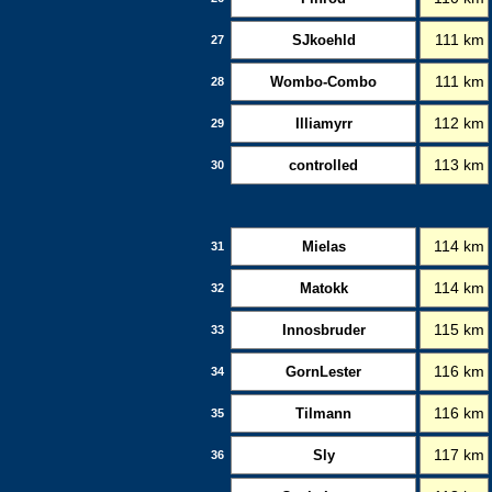
SJkoehld
111 km
27
Wombo-Combo
111 km
28
Illiamyrr
112 km
29
controlled
113 km
30
Mielas
114 km
31
Matokk
114 km
32
Innosbruder
115 km
33
GornLester
116 km
34
Tilmann
116 km
35
Sly
117 km
36