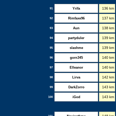
Yrifa
136 km
91
Rimfaxe96
137 km
92
Aun
138 km
93
partyduler
139 km
94
slashme
139 km
95
gorn345
140 km
96
Elleanor
140 km
97
Lirva
142 km
98
DarkZorro
143 km
99
iGod
143 km
100
101