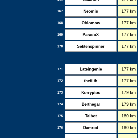
Neomis
177 km
167
Oblomow
177 km
168
ParadoX
177 km
169
Sektenspinner
177 km
170
Lateingenie
177 km
171
thefilth
177 km
172
Korryptos
179 km
173
Berthegar
179 km
174
Talbot
180 km
175
Damrod
180 km
176