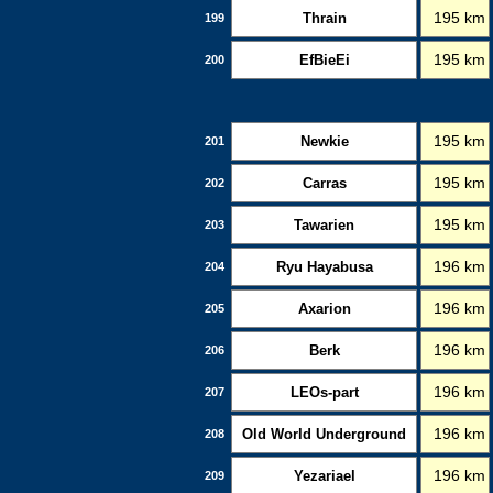
Thrain
195 km
199
EfBieEi
195 km
200
Newkie
195 km
201
Carras
195 km
202
Tawarien
195 km
203
Ryu Hayabusa
196 km
204
Axarion
196 km
205
Berk
196 km
206
LEOs-part
196 km
207
Old World Underground
196 km
208
Yezariael
196 km
209