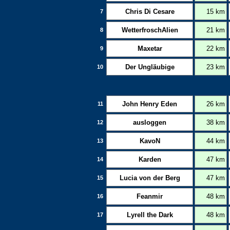
Chris Di Cesare
15 km
7
WetterfroschAlien
21 km
8
Maxetar
22 km
9
Der Ungläubige
23 km
10
John Henry Eden
26 km
11
ausloggen
38 km
12
KavoN
44 km
13
Karden
47 km
14
Lucia von der Berg
47 km
15
Feanmir
48 km
16
Lyrell the Dark
48 km
17