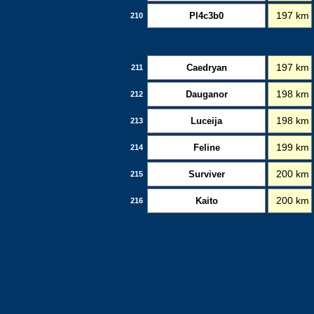
Pl4c3b0
197 km
210
Caedryan
197 km
211
Dauganor
198 km
212
Luceija
198 km
213
Feline
199 km
214
Surviver
200 km
215
Kaito
200 km
216