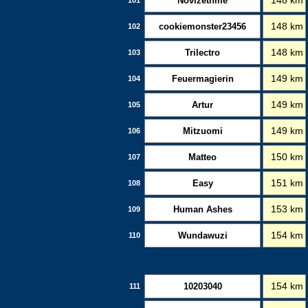
Novizethme
148 km
cookiemonster23456
148 km
102
Trilectro
148 km
103
Feuermagierin
149 km
104
Artur
149 km
105
Mitzuomi
149 km
106
Matteo
150 km
107
Easy
151 km
108
Human Ashes
153 km
109
Wundawuzi
154 km
110
10203040
154 km
111