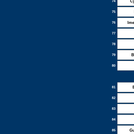
Cy
74
75
Ime
76
77
78
B
79
80
81
82
83
84
Gu
85