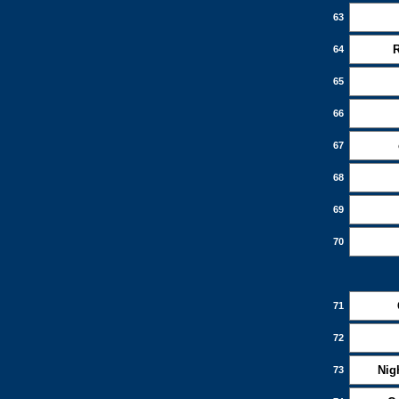
63
64
65
66
67
68
69
70
71
72
Nig
73