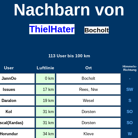
Nachbarn von
ThielHater
Bocholt
113 User bis 100 km
Himmels-
User
Luftlinie
Ort
Richtung
JannOo
0 km
Bocholt
-
Issues
17 km
Rees, Nrw
SW
Daralon
19 km
Wesel
S
Kol
31 km
Dorsten
SO
scal(Xardas)
31 km
Dorsten
SO
Horundur
34 km
Kleve
W