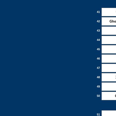
41
Gho
42
43
44
45
46
47
48
49
50
51