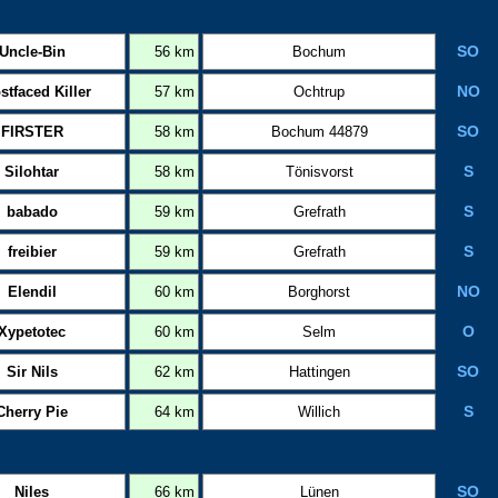
Uncle-Bin
56 km
Bochum
SO
stfaced Killer
57 km
Ochtrup
NO
FIRSTER
58 km
Bochum 44879
SO
Silohtar
58 km
Tönisvorst
S
babado
59 km
Grefrath
S
freibier
59 km
Grefrath
S
Elendil
60 km
Borghorst
NO
Xypetotec
60 km
Selm
O
Sir Nils
62 km
Hattingen
SO
Cherry Pie
64 km
Willich
S
Niles
66 km
Lünen
SO