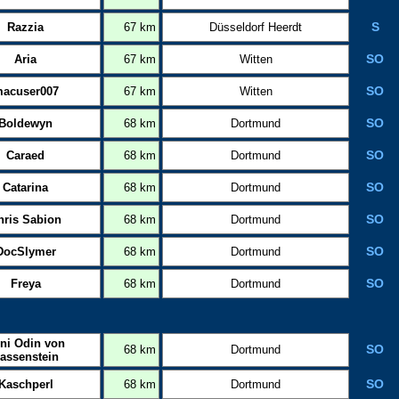
Razzia
67 km
Düsseldorf Heerdt
S
Aria
67 km
Witten
SO
acuser007
67 km
Witten
SO
Boldewyn
68 km
Dortmund
SO
Caraed
68 km
Dortmund
SO
Catarina
68 km
Dortmund
SO
hris Sabion
68 km
Dortmund
SO
DocSlymer
68 km
Dortmund
SO
Freya
68 km
Dortmund
SO
ni Odin von
68 km
Dortmund
SO
assenstein
Kaschperl
68 km
Dortmund
SO