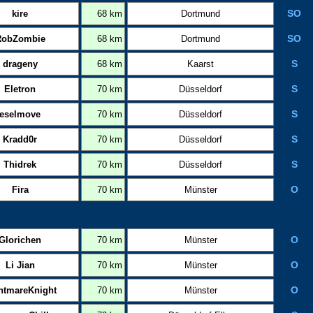
kire
68 km
Dortmund
SO
RobZombie
68 km
Dortmund
SO
drageny
68 km
Kaarst
S
Eletron
70 km
Düsseldorf
S
eselmove
70 km
Düsseldorf
S
Kradd0r
70 km
Düsseldorf
S
Thidrek
70 km
Düsseldorf
S
Fira
70 km
Münster
O
Glorichen
70 km
Münster
O
Li Jian
70 km
Münster
O
htmareKnight
70 km
Münster
O