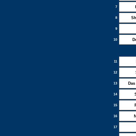
7
Sh
8
9
D
10
11
12
Das
13
14
15
16
17