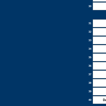
30
31
32
33
34
35
36
37
38
39
Da
40