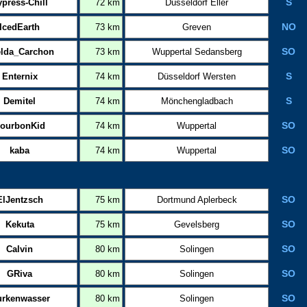
press-Chill
72 km
Düsseldorf Eller
S
IcedEarth
73 km
Greven
NO
lda_Carchon
73 km
Wuppertal Sedansberg
SO
Enternix
74 km
Düsseldorf Wersten
S
Demitel
74 km
Mönchengladbach
S
ourbonKid
74 km
Wuppertal
SO
kaba
74 km
Wuppertal
SO
ElJentzsch
75 km
Dortmund Aplerbeck
SO
Kekuta
75 km
Gevelsberg
SO
Calvin
80 km
Solingen
SO
GRiva
80 km
Solingen
SO
rkenwasser
80 km
Solingen
SO