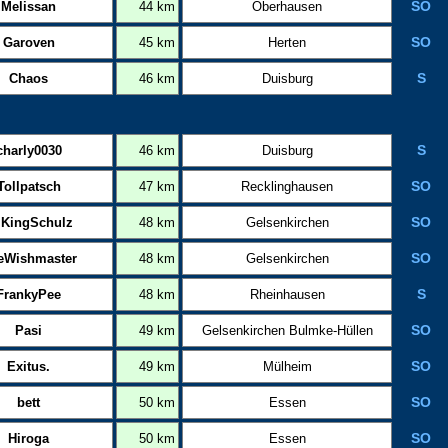
Melissan
44 km
Oberhausen
SO
Garoven
45 km
Herten
SO
Chaos
46 km
Duisburg
S
charly0030
46 km
Duisburg
S
Tollpatsch
47 km
Recklinghausen
SO
.KingSchulz
48 km
Gelsenkirchen
SO
eWishmaster
48 km
Gelsenkirchen
SO
FrankyPee
48 km
Rheinhausen
S
Pasi
49 km
Gelsenkirchen Bulmke-Hüllen
SO
Exitus.
49 km
Mülheim
SO
bett
50 km
Essen
SO
Hiroga
50 km
Essen
SO