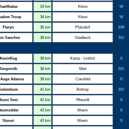
Kaelthalas
34 km
Kleve
W
adow Troop
34 km
Kleve
W
Flaryn
35 km
Pfalzdorf
SW
on Sanchez
38 km
Gladbeck
SO
KevinKug
38 km
Kamp - Lintfort
S
Sergoroth
38 km
Marl
SO
 Auge Adanos
39 km
Coesfeld
O
Solembum
41 km
Bottrop
SO
Rouvi Sexi
42 km
Rheurdt
S
Neumodder
43 km
Moers
S
Stuuui
43 km
Moers
S