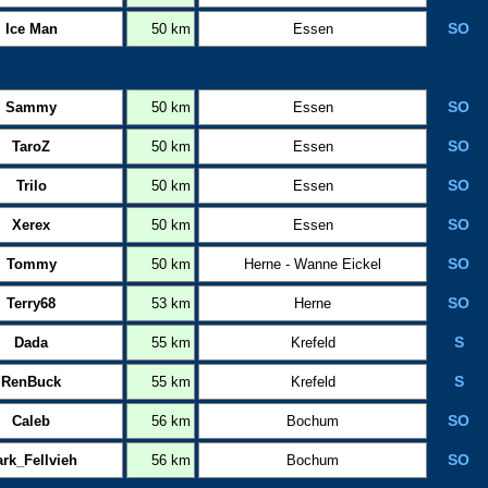
Ice Man
50 km
Essen
SO
Sammy
50 km
Essen
SO
TaroZ
50 km
Essen
SO
Trilo
50 km
Essen
SO
Xerex
50 km
Essen
SO
Tommy
50 km
Herne - Wanne Eickel
SO
Terry68
53 km
Herne
SO
Dada
55 km
Krefeld
S
RenBuck
55 km
Krefeld
S
Caleb
56 km
Bochum
SO
rk_Fellvieh
56 km
Bochum
SO