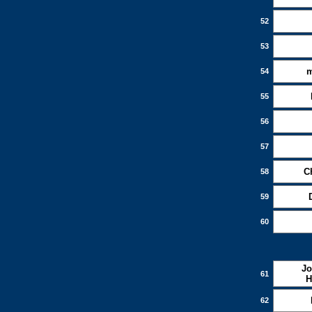
52
53
m
54
55
56
57
C
58
59
60
Jo
61
H
62