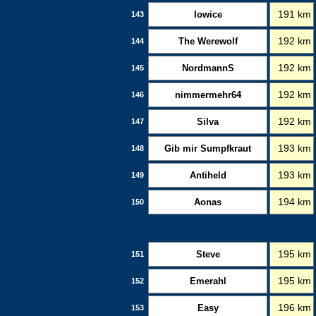
Iowice
191 km
143
The Werewolf
192 km
144
NordmannS
192 km
145
nimmermehr64
192 km
146
Silva
192 km
147
Gib mir Sumpfkraut
193 km
148
Antiheld
193 km
149
Aonas
194 km
150
Steve
195 km
151
Emerahl
195 km
152
Easy
196 km
153