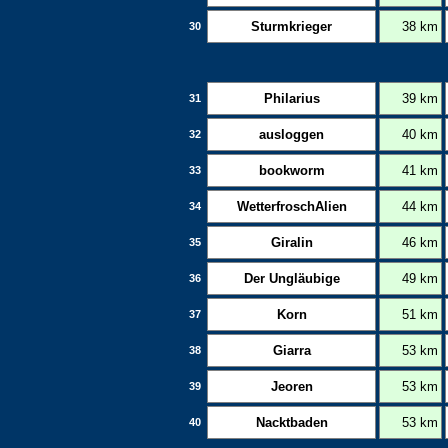
Sturmkrieger
38 km
30
Philarius
39 km
31
ausloggen
40 km
32
bookworm
41 km
33
WetterfroschAlien
44 km
34
Giralin
46 km
35
Der Ungläubige
49 km
36
Korn
51 km
37
Giarra
53 km
38
Jeoren
53 km
39
Nacktbaden
53 km
40