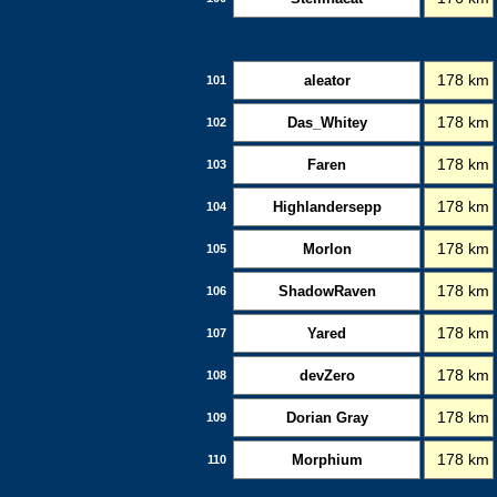
aleator
178 km
101
Das_Whitey
178 km
102
Faren
178 km
103
Highlandersepp
178 km
104
Morlon
178 km
105
ShadowRaven
178 km
106
Yared
178 km
107
devZero
178 km
108
Dorian Gray
178 km
109
Morphium
178 km
110