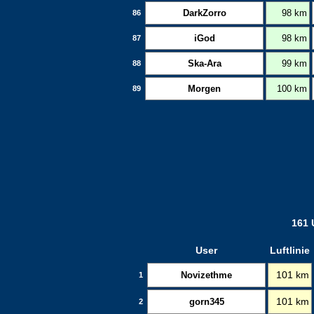
DarkZorro
98 km
86
iGod
98 km
87
Ska-Ara
99 km
88
Morgen
100 km
89
161 
User
Luftlinie
Novizethme
101 km
1
gorn345
101 km
2