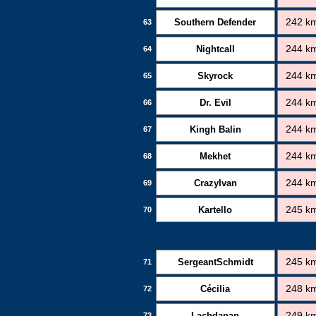
Southern Defender
242 k
63
Nightcall
244 k
64
Skyrock
244 k
65
Dr. Evil
244 k
66
Kingh Balin
244 k
67
Mekhet
244 k
68
CrazyIvan
244 k
69
Kartello
245 k
70
SergeantSchmidt
245 k
71
Cécilia
248 k
72
Lachdanan
249 k
73