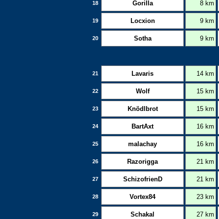
Gorilla
8 km
18
Locxion
9 km
19
Sotha
9 km
20
Lavaris
14 km
21
Wolf
15 km
22
Knödlbrot
15 km
23
BartAxt
16 km
24
malachay
16 km
25
Razorigga
21 km
26
SchizofrienD
21 km
27
Vortex84
23 km
28
Schakal
27 km
29