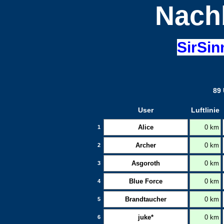
Nach
SirSin
89 
User
Luftlinie
Alice
0 km
1
Archer
0 km
2
Asgoroth
0 km
3
Blue Force
0 km
4
Brandtaucher
0 km
5
juke*
0 km
6