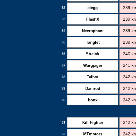
clegg
239 k
52
FlashX
239 k
53
Necrophant
239 k
54
Tanglet
239 k
55
Strelok
240 k
56
Wargjäger
241 k
57
Talbot
242 k
58
Damrod
242 k
59
honx
242 k
60
Kill Fighter
242 k
61
MTmotors
242 k
62