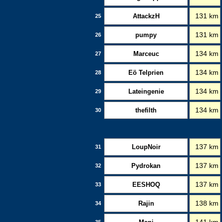
AttackzH
131 km
25
pumpy
131 km
26
Marceuc
134 km
27
Eö Telprien
134 km
28
Lateingenie
134 km
29
thefilth
134 km
30
LoupNoir
137 km
31
Pydrokan
137 km
32
EESHOQ
137 km
33
Rajin
138 km
34
35