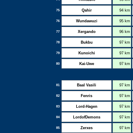
Qahir
94 km
75
Wundawuzi
95 km
76
Xergando
96 km
77
Bukbu
97 km
78
Kunoichi
97 km
79
Kai-Uwe
97 km
80
Baal Vasili
97 km
81
Fenris
97 km
82
Lord-Hagen
97 km
83
LordofDemons
97 km
84
Zerxes
97 km
85