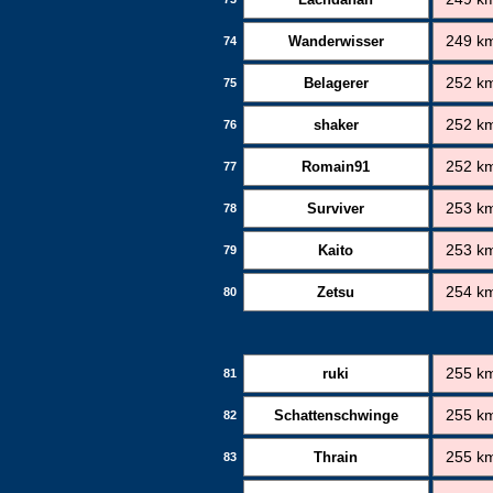
Wanderwisser
249 k
74
Belagerer
252 k
75
shaker
252 k
76
Romain91
252 k
77
Surviver
253 k
78
Kaito
253 k
79
Zetsu
254 k
80
ruki
255 k
81
Schattenschwinge
255 k
82
Thrain
255 k
83