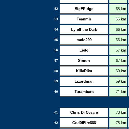
BigFRidge
65 km
52
Feanmir
66 km
53
Lyrell the Dark
66 km
54
maio290
66 km
55
Leito
67 km
56
Simon
67 km
57
KillaRiku
69 km
58
Lizardman
69 km
59
Turambars
71 km
60
Chris Di Cesare
73 km
61
God0fFire666
75 km
62