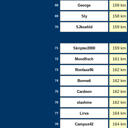
George
158 km
68
Sly
158 km
69
SJkoehld
159 km
70
Skripter2000
159 km
71
Mondfisch
161 km
72
Rimfaxe96
162 km
73
Bonne6
162 km
74
Cardeon
162 km
75
slashme
162 km
76
Lirva
164 km
77
Campus42
164 km
78