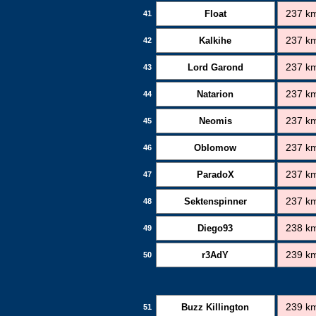
Float
237 k
41
Kalkihe
237 k
42
Lord Garond
237 k
43
Natarion
237 k
44
Neomis
237 k
45
Oblomow
237 k
46
ParadoX
237 k
47
Sektenspinner
237 k
48
Diego93
238 k
49
r3AdY
239 k
50
Buzz Killington
239 k
51