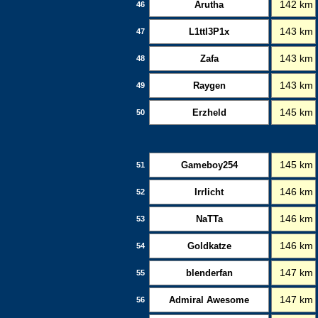
Arutha
142 km
46
L1ttl3P1x
143 km
47
Zafa
143 km
48
Raygen
143 km
49
Erzheld
145 km
50
Gameboy254
145 km
51
Irrlicht
146 km
52
NaTTa
146 km
53
Goldkatze
146 km
54
blenderfan
147 km
55
Admiral Awesome
147 km
56