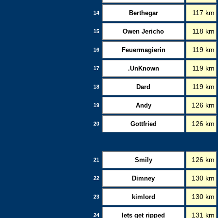
Berthegar
117 km
14
Owen Jericho
118 km
15
Feuermagierin
119 km
16
.UnKnown
119 km
17
Dard
119 km
18
Andy
126 km
19
Gottfried
126 km
20
Smily
126 km
21
Dimney
130 km
22
kimlord
130 km
23
lets get ripped
131 km
24