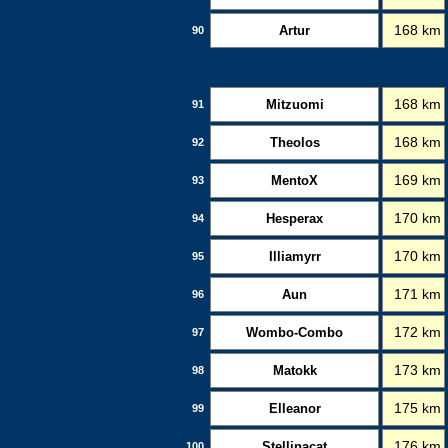
Artur
168 km
90
Mitzuomi
168 km
91
Theolos
168 km
92
MentoX
169 km
93
Hesperax
170 km
94
Illiamyrr
170 km
95
Aun
171 km
96
Wombo-Combo
172 km
97
Matokk
173 km
98
Elleanor
175 km
99
Stellinacat
176 km
100