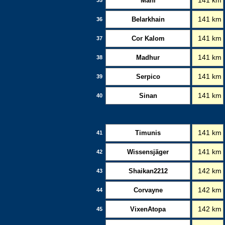
Mani
141 km
Belarkhain
141 km
36
Cor Kalom
141 km
37
Madhur
141 km
38
Serpico
141 km
39
Sinan
141 km
40
Timunis
141 km
41
Wissensjäger
141 km
42
Shaikan2212
142 km
43
Corvayne
142 km
44
VixenAtopa
142 km
45