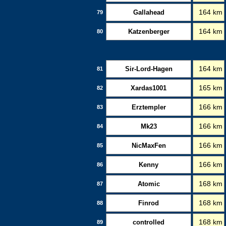
Gallahead
164 km
79
Katzenberger
164 km
80
Sir-Lord-Hagen
164 km
81
Xardas1001
165 km
82
Erztempler
166 km
83
Mk23
166 km
84
NicMaxFen
166 km
85
Kenny
166 km
86
Atomic
168 km
87
Finrod
168 km
88
controlled
168 km
89