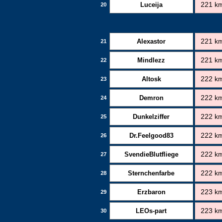
Luceija
221 k
20
Alexastor
221 k
21
Mindlezz
221 k
22
Altosk
222 k
23
Demron
222 k
24
Dunkelziffer
222 k
25
Dr.Feelgood83
222 k
26
SvendieBlutfliege
222 k
27
Sternchenfarbe
222 k
28
Erzbaron
223 k
29
LEOs-part
223 k
30