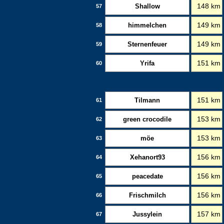
Shallow
148 km
57
himmelchen
149 km
58
Sternenfeuer
149 km
59
Yrifa
151 km
60
Tilmann
151 km
61
green crocodile
153 km
62
möe
153 km
63
Xehanort93
156 km
64
peacedate
156 km
65
Frischmilch
156 km
66
Jussylein
157 km
67