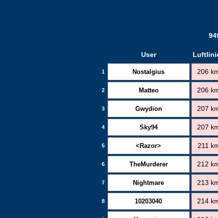
94
User
Luftlini
Nostalgius
206 k
1
Matteo
206 k
2
Gwydion
207 k
3
Sky94
207 k
4
<Razor>
211 k
5
TheMurderer
212 k
6
Nightmare
213 k
7
10203040
214 k
8