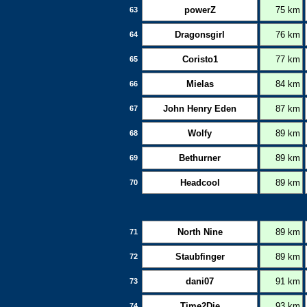
powerZ
75 km
63
Dragonsgirl
76 km
64
Coristo1
77 km
65
Mielas
84 km
66
John Henry Eden
87 km
67
Wolfy
89 km
68
Bethurner
89 km
69
Headcool
89 km
70
North Nine
89 km
71
Staubfinger
89 km
72
dani07
91 km
73
Time2Die
93 km
74