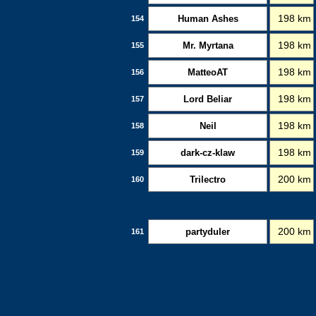
Human Ashes
198 km
154
Mr. Myrtana
198 km
155
MatteoAT
198 km
156
Lord Beliar
198 km
157
Neil
198 km
158
dark-cz-klaw
198 km
159
Trilectro
200 km
160
partyduler
200 km
161