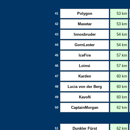
Polygon
53 km
41
Maxetar
53 km
42
Innosbruder
54 km
43
GornLester
54 km
44
IceFire
57 km
45
Loinsi
57 km
46
Karden
60 km
47
Lucia von der Berg
60 km
48
KavoN
60 km
49
CaptainMorgan
62 km
50
Dunkler Fürst
62 km
51