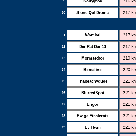
Korryptos
216 k
9
Stone Qel-Droma
217 k
10
Wombel
217 k
11
Der Rat Der 13
217 k
12
Mormaethor
219 k
13
Borsalino
220 k
14
Thapeachydude
221 k
15
BlurredSpot
221 k
16
Engor
221 k
17
Ewige Finsternis
221 k
18
EvilTwin
221 k
19