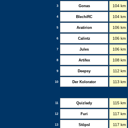
Gonas
104 km
3
BlechiRC
104 km
4
Aratirion
106 km
5
Calintz
106 km
6
Jules
106 km
7
Artifex
108 km
8
Deepsy
112 km
9
Der Kolorator
113 km
10
Quizlady
115 km
11
Furi
117 km
12
Stöpsl
117 km
13