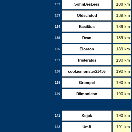
SohnDesLees
188 km
132
Oldschdod
189 km
133
Basiläus
189 km
134
Dean
189 km
135
Eloreon
189 km
136
Tristeratos
190 km
137
cookiemonster23456
190 km
138
Grompel
190 km
139
Dämonicon
190 km
140
Kojak
190 km
141
Umfi
191 km
142