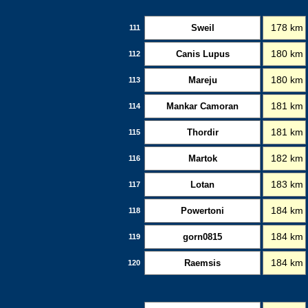
Sweil
178 km
111
Canis Lupus
180 km
112
Mareju
180 km
113
Mankar Camoran
181 km
114
Thordir
181 km
115
Martok
182 km
116
Lotan
183 km
117
Powertoni
184 km
118
gorn0815
184 km
119
Raemsis
184 km
120