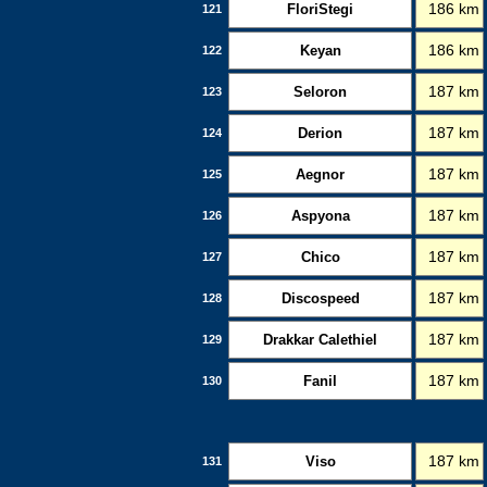
FloriStegi
186 km
121
Keyan
186 km
122
Seloron
187 km
123
Derion
187 km
124
Aegnor
187 km
125
Aspyona
187 km
126
Chico
187 km
127
Discospeed
187 km
128
Drakkar Calethiel
187 km
129
Fanil
187 km
130
Viso
187 km
131