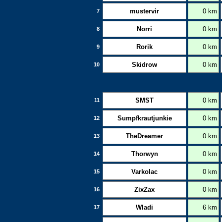
mustervir
0 km
7
Norri
0 km
8
Rorik
0 km
9
Skidrow
0 km
10
SMST
0 km
11
Sumpfkrautjunkie
0 km
12
TheDreamer
0 km
13
Thorwyn
0 km
14
Varkolac
0 km
15
ZixZax
0 km
16
Wladi
6 km
17